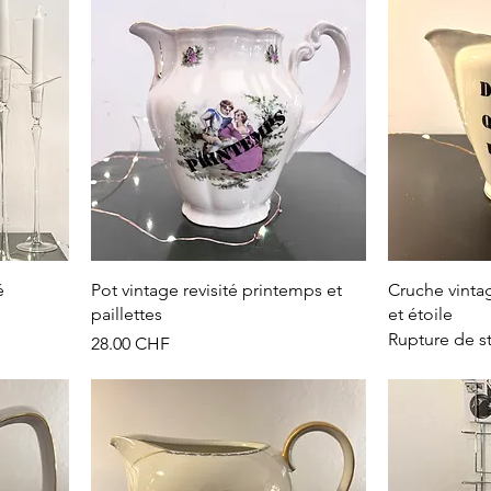
é
Pot vintage revisité printemps et
Cruche vintag
paillettes
et étoile
Rupture de s
Prix
28.00 CHF