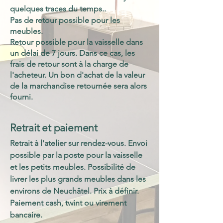
quelques traces du temps..
Pas de retour possible pour les
meubles.
Retour possible pour la vaisselle dans
un délai de 7 jours. Dans ce cas, les
frais de retour sont à la charge de
l'acheteur. Un bon d'achat de la valeur
de la marchandise retournée sera alors
fourni.
Retrait et paiement
Retrait à l'atelier sur rendez-vous. Envoi
possible par la poste pour la vaisselle
et les petits meubles. Possibilité de
livrer les plus grands meubles dans les
environs de Neuchâtel. Prix à définir.
Paiement cash, twint ou virement
bancaire.