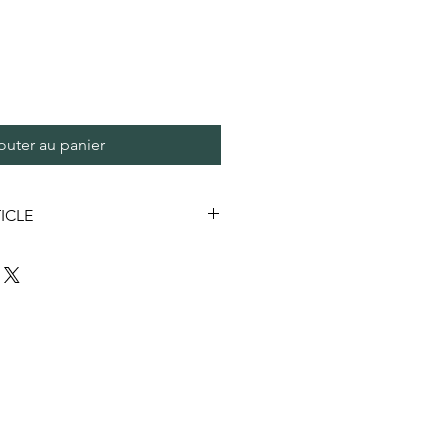
outer au panier
ICLE
tre expédier par la poste. Me
ait à l'atelier sur rdvs ou une
(possible dans un certain périmètre)