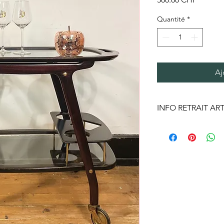
Quantité
*
Aj
INFO RETRAIT ART
Cet article ne peut ê
contacter pour un retr
éventuelle livarison 