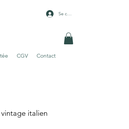
Se connecter
itée
CGV
Contact
vintage italien