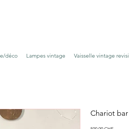
ge/déco
Lampes vintage
Vaisselle vintage revis
Chariot bar 
Prix
500.00 CHF