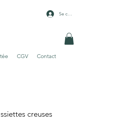
Se connecter
itée
CGV
Contact
assiettes creuses