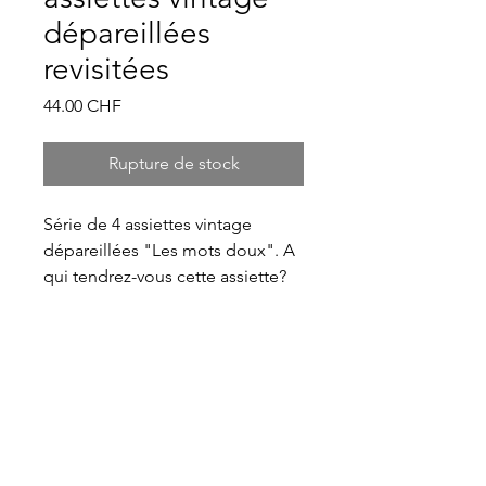
dépareillées
revisitées
Prix
44.00 CHF
Rupture de stock
Série de 4 assiettes vintage
dépareillées "Les mots doux". A
qui tendrez-vous cette assiette?
Entretien de la vaisselle
revisitée
La vaisselle vintage est chinée et
sélectionnée avec soin avant d'être
revisitée puis cuite au four à
céramique pour que les motifs