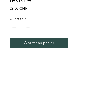
revisité
Prix
28.00 CHF
Quantité
*
Ajouter au panier
Plat vintage revisité avec motif
cygne et phrase "fais moi cygne"
Conditions générales