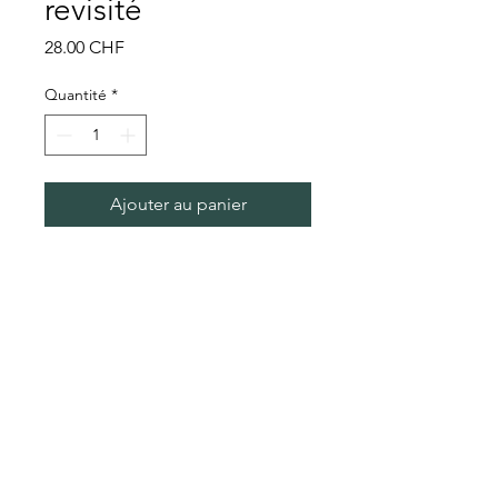
revisité
Prix
28.00 CHF
Quantité
*
Ajouter au panier
Plat creux vintage revisité avec
motif bouche et texte
Conditions générales