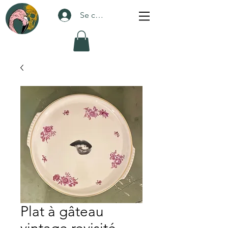
Se connecter
Plat à gâteau