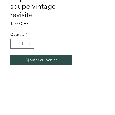
soupe vintage
revisité
Prix
15.00 CHF
Quantité
*
Ajouter au panier
Bol à soupe vintage revisité avec
motif tête de mort
Conditions générales