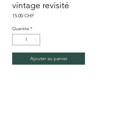
vintage revisité
Prix
15.00 CHF
Quantité
*
Ajouter au panier
Bol à soupe vintage revisité avec
motif tête de mort
Conditions générales